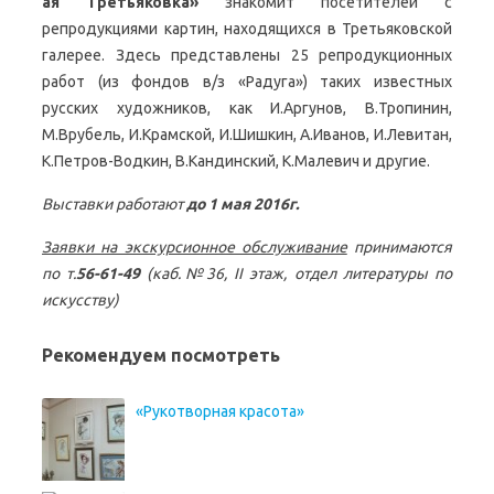
ая Третьяковка»
знакомит посетителей с
репродукциями картин, находящихся в Третьяковской
галерее. Здесь представлены 25 репродукционных
работ (из фондов в/з «Радуга») таких известных
русских художников, как И.Аргунов, В.Тропинин,
М.Врубель, И.Крамской, И.Шишкин, А.Иванов, И.Левитан,
К.Петров-Водкин, В.Кандинский, К.Малевич и другие.
Выставки работают
до 1 мая 2016г.
Заявки на экскурсионное обслуживание
принимаются
по т.
56-61-49
(каб.№36,
II
этаж, отдел литературы по
искусству)
Рекомендуем посмотреть
«Рукотворная красота»