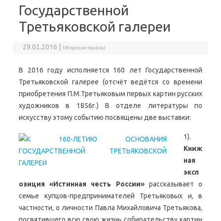
Государственной
Третьяковской галереи
29.02.2016 |
58 просмотра(ов)
В 2016 году исполняется 160 лет Государственной
Третьяковской галерее (отсчёт ведётся со времени
приобретения П.М.Третьяковым первых картин русских
художников в 1856г.) В отделе литературы по
искусству этому событию посвящены две выставки:
1).
Книж
ная
эксп
озиция «Истинная честь России»
рассказывает о
семье купцов-предпринимателей Третьяковых и, в
частности, о личности Павла Михайловича Третьякова,
посвятившего всю свою жизнь собирательству картин