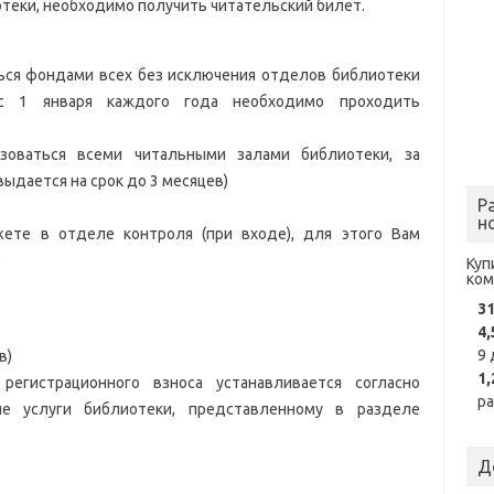
отеки, необходимо получить читательский билет.
ься фондами всех без исключения отделов библиотеки
 с 1 января каждого года необходимо проходить
зоваться всеми читальными залами библиотеки, за
ыдается на срок до 3 месяцев)
Р
н
ете в отделе контроля (при входе), для этого Вам
:
Куп
ко
3
4,
9 
в)
1,
регистрационного взноса устанавливается согласно
р
ые услуги библиотеки, представленному в разделе
Д