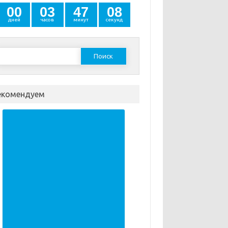
0
0
0
3
4
7
0
8
дней
часов
минут
секунд
Найти:
екомендуем