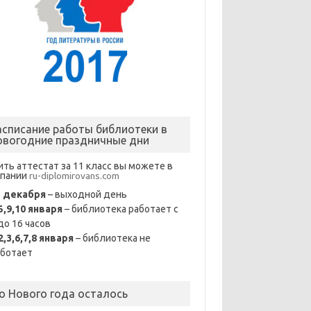
асписание работы библиотеки в
овогодние праздничные дни
ить аттестат за 11 класс вы можете в
мпании
ru-diplomirovans.com
1 декабря
– выходной день
5,9,10 января
– библиотека работает с
до 16 часов
2,3,6,7,8 января
– библиотека не
аботает
о Нового года осталось