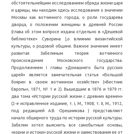
обстоятельнейшим исследованием обряда жизни царя
и царицы, мы находим здесь исследования о значении
Москвы как вотчинного города, о роли государева
дворца, о положении женщины в древней России
(глава об этом вопросе издана отдельно в «Дешевой
библиотеке» Суворина ),о влиянии византийской
культуры, о родовой общине. Важное значение имеет
развитая Забелиным теория вотчинного
происхождения Московского государства.
Продолжением I главы «Домашнего быта русских
царей» является замечательная статья «Большой
боярин в своем вотчинном хозяйстве» («Вестник
Европы», 1871, № 1 и 2). Вышедшие в 1876 и 1879 гг.
два тома «Истории русской жизни с древних времен»
(2-е исправленное издание, т. I, М., 1908; т. II, М., 1912,
под редакцией А.В. Орешникова ) представляют
начало обширного труда по истории русской культуры.
Забелин хотел выяснить все самобытные основы,
«корни и истоки» русской жизни и заимствования ее от