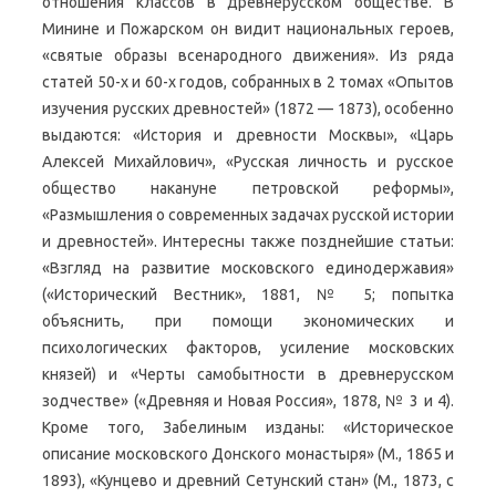
отношения классов в древнерусском обществе. В
Минине и Пожарском он видит национальных героев,
«святые образы всенародного движения». Из ряда
статей 50-х и 60-х годов, собранных в 2 томах «Опытов
изучения русских древностей» (1872 — 1873), особенно
выдаются: «История и древности Москвы», «Царь
Алексей Михайлович», «Русская личность и русское
общество накануне петровской реформы»,
«Размышления о современных задачах русской истории
и древностей». Интересны также позднейшие статьи:
«Взгляд на развитие московского единодержавия»
(«Исторический Вестник», 1881, № 5; попытка
объяснить, при помощи экономических и
психологических факторов, усиление московских
князей) и «Черты самобытности в древнерусском
зодчестве» («Древняя и Новая Россия», 1878, № 3 и 4).
Кроме того, Забелиным изданы: «Историческое
описание московского Донского монастыря» (М., 1865 и
1893), «Кунцево и древний Сетунский стан» (М., 1873, с