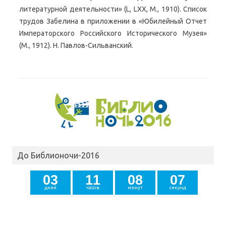
литературной деятельности» (L, LXX, М., 1910). Список
трудов Забелина в приложении в «Юбилейный Отчет
Императорского Российского Исторического Музея»
(М., 1912). Н. Павлов-Сильванский.
До Библионочи-2016
0
3
1
1
0
8
0
6
дней
часов
минут
секунд
7