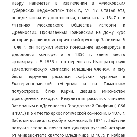
лавру, напечатал в извлечении в «Московских
Губернских Ведомостях» 1842 г., № 17. Статья эта,
переделанная и дополненная, появилась в 1847 г. в
«Чтениях Московского Общества Истории и
Древности». Прочитанный Грановским на дому курс
истории расширил исторический кругозор Забелина. В
1848 г. он получил место помощника архивариуса в
дворцовой конторе, а в 1856 г. занял место
архивариуса. В 1859 г. он перешел в Императорскую
археологическую комиссию младшим членом, и ему
были поручены раскопки скифских курганов в
Екатеринославской губернии и на Таманском
полуострове, близ Керчи, давшие множество
драгоценных находок. Результаты раскопок описаны
Забелиным в «Древностях Геродотовой Скифии» (1866
и 1873) и в отчетах археологической комиссии. В 1876 г.
Забелин оставил службу в комиссии. В 1871 г. Забелин
получил степень почетного доктора русской истории
от университета святого Владимира. В 1879 г. избран