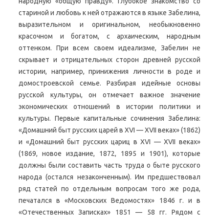
народную «общую правду». Глубокое знакомство со
стариной и любовь к ней отражаются в языке Забелина,
выразительном и оригинальном, необыкновенно
красочном и богатом, с архаическим, народным
оттенком. При всем своем идеализме, Забелин не
скрывает и отрицательных сторон древней русской
истории, например, принижения личности в роде и
домостроевской семье. Разбирая идейные основы
русской культуры, он отмечает важное значение
экономических отношений в истории политики и
культуры. Первые капитальные сочинения Забелина:
«Домашний быт русских царей в XVI — XVII веках» (1862)
и «Домашний быт русских цариц в XVI — XVII веках»
(1869, новое издание, 1872, 1895 и 1901), которые
должны были составить часть труда о быте русского
народа (остался незаконченным). Им предшествовал
ряд статей по отдельным вопросам того же рода,
печатался в «Московских Ведомостях» 1846 г. и в
«Отечественных Записках» 1851 — 58 гг. Рядом с