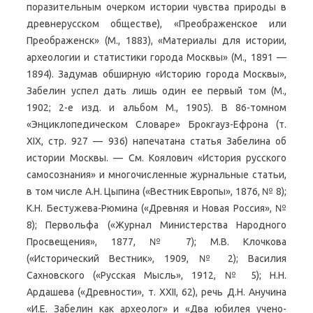
поразительным очерком истории чувства природы в
древнерусском обществе), «Преображенское или
Преображенск» (М., 1883), «Материалы для истории,
археологии и статистики города Москвы» (М., 1891 —
1894). Задумав обширную «Историю города Москвы»,
Забелин успел дать лишь один ее первый том (М.,
1902; 2-е изд. и альбом М., 1905). В 86-томном
«Энциклопедическом Словаре» Брокгауз-Ефрона (т.
XIX, стр. 927 — 936) напечатана статья Забелина об
истории Москвы. — См. Коялович «История русского
самосознания» и многочисленные журнальные статьи,
в том числе А.Н. Цыпина («Вестник Европы», 1876, № 8);
К.Н. Бестужева-Рюмина («Древняя и Новая Россия», №
8); Первольфа («Журнал Министерства Народного
Просвещения», 1877, № 7); М.В. Клочкова
(«Исторический Вестник», 1909, № 2); Василия
Сахновского («Русская Мысль», 1912, № 5); Н.Н.
Ардашева («Древности», т. XXII, 62), речь Д.Н. Анучина
«И.Е. Забелин как археолог» и «Два юбилея учено-