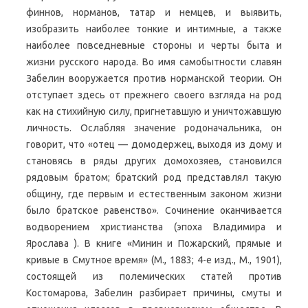
финнов, норманов, татар и немцев, и выявить,
изобразить наиболее тонкие и интимные, а также
наиболее повседневные стороны и черты быта и
жизни русского народа. Во имя самобытности славян
Забелин вооружается против норманской теории. Он
отступает здесь от прежнего своего взгляда на род
как на стихийную силу, пригнетавшую и уничтожавшую
личность. Ослабляя значение родоначальника, он
говорит, что «отец — домодержец, выходя из дому и
становясь в ряды других домохозяев, становился
рядовым братом; братский род представлял такую
общину, где первым и естественным законом жизни
было братское равенство». Сочинение оканчивается
водворением христианства (эпоха Владимира и
Ярослава ). В книге «Минин и Пожарский, прямые и
кривые в Смутное время» (М., 1883; 4-е изд., М., 1901),
состоящей из полемических статей против
Костомарова, Забелин разбирает причины, смуты и