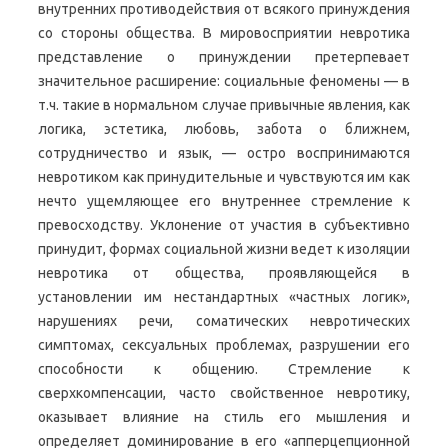
внутренних противодействия от всякого принуждения
со стороны общества. В мировосприятии невротика
представление о принуждении претерпевает
значительное расширение: социальные феномены — в
т.ч. такие в нормальном случае привычные явления, как
логика, эстетика, любовь, забота о ближнем,
сотрудничество и язык, — остро воспринимаются
невротиком как принудительные и чувствуются им как
нечто ущемляющее его внутреннее стремление к
превосходству. Уклонение от участия в субъективно
принудит, формах социальной жизни ведет к изоляции
невротика от общества, проявляющейся в
установлении им нестандартных «частных логик»,
нарушениях речи, соматических невротических
симптомах, сексуальных проблемах, разрушении его
способности к общению. Стремление к
сверхкомпенсации, часто свойственное невротику,
оказывает влияние на стиль его мышления и
определяет доминирование в его «апперцепционной