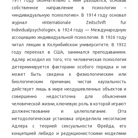
1911 году окончательно с ним разошелся, основав
собственное направление в психологии –
«индивидуальную психологию». В 1914 году основал
журнал «Internationale Zeitschrift fur
Individualpsychologie», в 1924 году — Международную
ассоциацию индивидуальной психологии. В 1926 году
читал лекции в Колумбийском университете. В 1932
году переехал в США, занимался преподаванием.
Адлер исходил из того, что человеческая психология
детерминируется факторами особого порядка и не
может быть сведена к физиологическим или
биологическим причинам; чистая каузальность
действует лишь в мире неодушевленных объектов и
совершенно недостаточна для объяснения
человеческой жизни, ключевую роль в которой играют
долженствование и целеполагание. (Эта
методологическая установка определила несогласие
Адлера с теорией сексуальности Фрейда, его
концепцией либидо и редукционистскими моделями