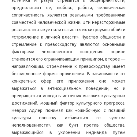
эстетика и разум стремятся к общепринятости,
предполагают ее; любовь, работа, человеческая
сопричастность являются реальными требованиями
совместной человеческой жизни. Эти нерасторжимые
реальности атакует или пытается их хитроумно обойти
«стремление к личной власти». Чувство общности и
стремление к превосходству являются основными
факторами человеческого поведения: первое
становится его ограничивающим принципом, второе —
направляющим. Стремление к превосходству имеет
бесчисленные формы проявления. В зависимости от
конкретных сфер его приложения оно может
выражаться в антисоциальном поведении, но и
превращаться иногда в источник высоких культурных
достижений, мощный фактор культурного прогресса.
Невроз Адлер понимал как «ошибочную с позиций
культуры попытку избавиться от чувства
неполноценности», как бунт против общества,
выражающийся в уклонении индивида путем