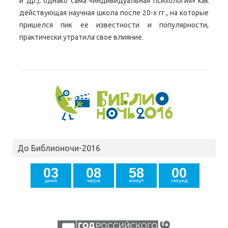
и др.); однако сама «индивидуальная психология» как
действующая научная школа после 20-х гг., на которые
пришелся пик ее известности и популярности,
практически утратила свое влияние.
До Библионочи-2016
0
3
0
8
5
7
5
9
8
дней
часов
минут
секунд
0
0