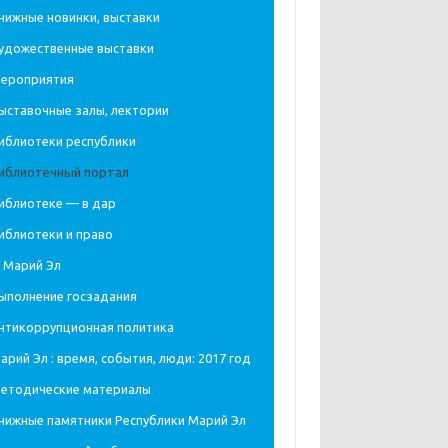
нижные новинки, выставки
удожественные выставки
ероприятия
ыставочные залы, лектории
иблиотеки республики
иблиотечный портал
иблиотеке — в дар
иблиотеки и право
 Марий Эл
ыполнение госзадания
нтикоррупционная политика
арий Эл : время, события, люди: 2017 год
етодические материалы
нижные памятники Республики Марий Эл