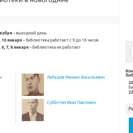
екабря
– выходной день
9, 10 января
– библиотека работает с 9 до 16 часов
3, 6, 7, 8 января
– библиотека не работает
Из
би
ч
Лебедев Михаил Васильевич
2
би
2
Субботин Иван Павлович
Р