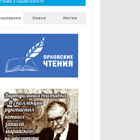
тзывы о нашей работе
опулярное
Новое
Метки