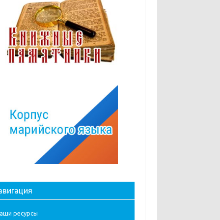
авигация
аши ресурсы