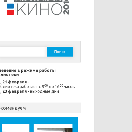
Найти:
менение в режиме работы
блиотеки
0, 21 февраля
-
00
00
блиотека работает с 9
до 16
часов
2, 23 февраля
- выходные дни
екомендуем