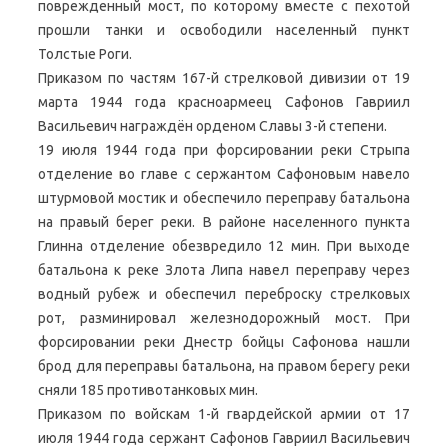
поврежденный мост, по которому вместе с пехотой
прошли танки и освободили населенный пункт
Толстые Роги.
Приказом по частям 167-й стрелковой дивизии от 19
марта 1944 года красноармеец Сафонов Гавриил
Васильевич награждён орденом Славы 3-й степени.
19 июля 1944 года при форсировании реки Стрыпа
отделение во главе с сержантом Сафоновым навело
штурмовой мостик и обеспечило переправу батальона
на правый берег реки. В районе населенного пункта
Глинна отделение обезвредило 12 мин. При выходе
батальона к реке Злота Липа навел переправу через
водный рубеж и обеспечил переброску стрелковых
рот, разминировал железнодорожный мост. При
форсировании реки Днестр бойцы Сафонова нашли
брод для переправы батальона, на правом берегу реки
сняли 185 противотанковых мин.
Приказом по войскам 1-й гвардейской армии от 17
июля 1944 года сержант Сафонов Гавриил Васильевич