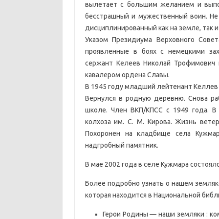
вылетает с большим желанием и выпол
бесстрашный и мужественный воин. Не 
дисциплинированный как на земле, так 
Указом Президиума Верховного Совет
проявленные в боях с немецкими за
сержант Келеев Николай Трофимович 
кавалером ордена Славы.
В 1945 году младший лейтенант Келлев
Вернулся в родную деревню. Снова ра
школе. Член ВКП/КПСС с 1949 года. В
колхоза им. С. М. Кирова. Жизнь вете
Похоронен на кладбище села Кужмар
надгробный памятник.
В мае 2002 года в селе Кужмара состоял
Более подробно узнать о нашем земляк
которая находится в Национальной библи
Герои Родины — наши земляки : комп