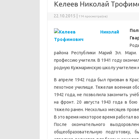
Келеев Николай Трофим
22.10.2015 |
114 просмотра(ов)
Пол
Гва
Роди
района Республики Марий Эл. Мари.
профессию учителя. В 1941 году окончи
родную Кужмаринскую школу учителем м
В апреле 1942 года был призван в Кра
пехотное училище. Тяжелая военная об
1942 года, не позволила закончить учё
на фронт. 20 августа 1943 года в бо
тяжело ранен. Несколько месяцев прове
В это время некоторое время работал в
После окончательного выздоровл
общеобразовательную подготовку, б