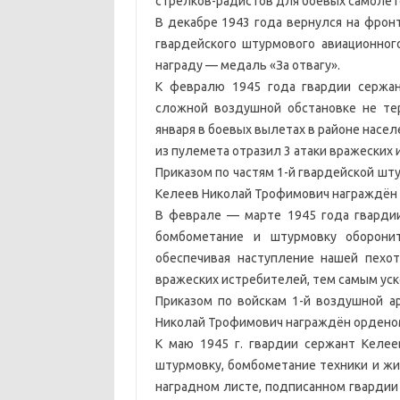
стрелков-радистов для боевых самолет
В декабре 1943 года вернулся на фронт
гвардейского штурмового авиационног
награду — медаль «За отвагу».
К февралю 1945 года гвардии сержа
сложной воздушной обстановке не тер
января в боевых вылетах в районе насел
из пулемета отразил 3 атаки вражеских
Приказом по частям 1-й гвардейской шт
Келеев Николай Трофимович награждён 
В феврале — марте 1945 года гвардии
бомбометание и штурмовку оборонит
обеспечивая наступление нашей пехо
вражеских истребителей, тем самым уск
Приказом по войскам 1-й воздушной а
Николай Трофимович награждён орденом
К маю 1945 г. гвардии сержант Келее
штурмовку, бомбометание техники и жи
наградном листе, подписанном гвардии