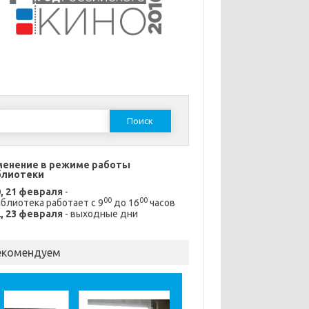
Найти:
менение в режиме работы
блиотеки
0, 21 февраля
-
00
00
блиотека работает с 9
до 16
часов
2, 23 февраля
- выходные дни
екомендуем