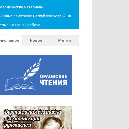
етодические материалы
нижные памятники Республики Марий Эл
тзывы о нашей работе
опулярное
Новое
Метки