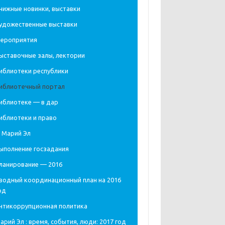
нижные новинки, выставки
удожественные выставки
ероприятия
ыставочные залы, лектории
иблиотеки республики
иблиотечный портал
иблиотеке — в дар
иблиотеки и право
 Марий Эл
ыполнение госзадания
ланирование — 2016
водный координационный план на 2016
од
нтикоррупционная политика
арий Эл : время, события, люди: 2017 год