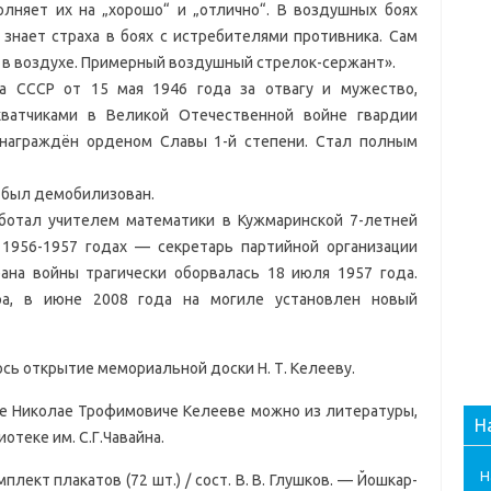
няет их на „хорошо“ и „отлично“. В воздушных боях
знает страха в боях с истребителями противника. Сам
и в воздухе. Примерный воздушный стрелок-сержант».
а СССР от 15 мая 1946 года за отвагу и мужество,
хватчиками в Великой Отечественной войне гвардии
награждён орденом Славы 1-й степени. Стал полным
 был демобилизован.
ботал учителем математики в Кужмаринской 7-летней
 1956-1957 годах — секретарь партийной организации
рана войны трагически оборвалась 18 июля 1957 года.
а, в июне 2008 года на могиле установлен новый
ось открытие мемориальной доски Н. Т. Келееву.
е Николае Трофимовиче Келееве можно из литературы,
Н
отеке им. С.Г.Чавайна.
Н
лект плакатов (72 шт.) / сост. В. В. Глушков. — Йошкар-