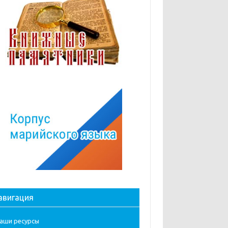
авигация
аши ресурсы