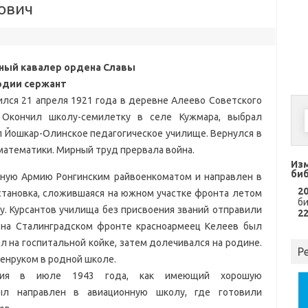
ович
ный кавалер ордена Славы
рдии сержант
лся 21 апреля 1921 года в деревне Алеево Советского
 Окончил школу-семилетку в селе Кужмара, выбрал
л Йошкар-Олинское педагогическое училище. Вернулся в
атематики. Мирный труд прервала война.
Из
би
сную Армию Ронгинским райвоенкоматом и направлен в
2
становка, сложившаяся на южном участке фронта летом
би
бу. Курсантов училища без присвоения званий отправили
2
ю на Сталинградском фронте красноармеец Келеев был
л на госпитальной койке, затем долечивался на родине.
Р
оенруком в родной школе.
ения в июле 1943 года, как имеющий хорошую
ыл направлен в авиационную школу, где готовили