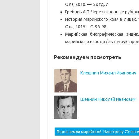
Ола, 2010. — 5 отд. л.
Гребнев А.П. Через огненные рубежи
История Марийского края в лицах. 
Ола, 2015. – С. 96-98.
Марийская биографическая энци
марийского народа / авт. и рук. про
Рекомендуем посмотреть
Клешнин Михаил Иванович
Шевнин Николай Иванович
Герои земли марийской. Навстречу 70-ле