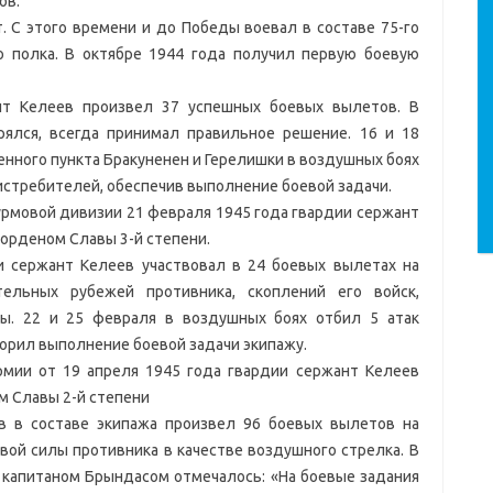
ов.
. С этого времени и до Победы воевал в составе 75-го
о полка. В октябре 1944 года получил первую боевую
нт Келеев произвел 37 успешных боевых вылетов. В
ялся, всегда принимал правильное решение. 16 и 18
енного пункта Бракуненен и Герелишки в воздушных боях
 истребителей, обеспечив выполнение боевой задачи.
урмовой дивизии 21 февраля 1945 года гвардии сержант
орденом Славы 3-й степени.
 сержант Келеев участвовал в 24 боевых вылетах на
ельных рубежей противника, скоплений его войск,
ты. 22 и 25 февраля в воздушных боях отбил 5 атак
орил выполнение боевой задачи экипажу.
рмии от 19 апреля 1945 года гвардии сержант Келеев
 Славы 2-й степени
в в составе экипажа произвел 96 боевых вылетов на
вой силы противника в качестве воздушного стрелка. В
 капитаном Брындасом отмечалось: «На боевые задания