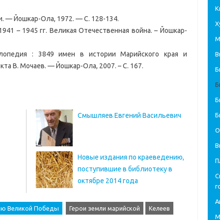
К
. — Йошкар-Ола, 1972. — С. 128-134.
Х
1941 – 1945 гг. Великая Отечественная война. – Йошкар-
М
клопедия : 3849 имен в истории Марийского края и
В
екта В. Мочаев. — Йошкар-Ола, 2007. – С. 167.
Б
Б
Б
Смышляев Евгений Васильевич
Б
О
В
Новые издания по краеведению,
П
поступившие в библиотеку в
С
октябре 2014 года
г
А
тию Великой Победы
Герои земли марийской
Келеев
М