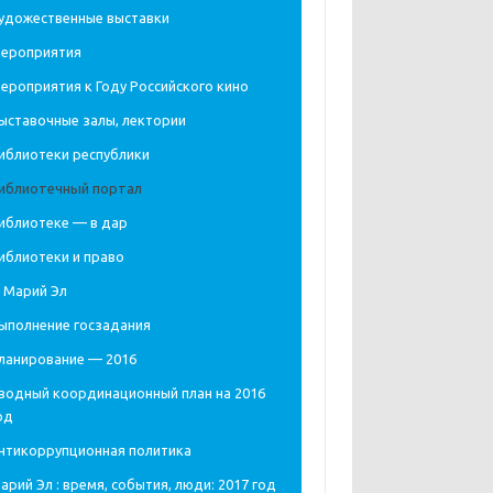
удожественные выставки
ероприятия
ероприятия к Году Российского кино
ыставочные залы, лектории
иблиотеки республики
иблиотечный портал
иблиотеке — в дар
иблиотеки и право
 Марий Эл
ыполнение госзадания
ланирование — 2016
водный координационный план на 2016
од
нтикоррупционная политика
арий Эл : время, события, люди: 2017 год