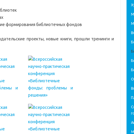
Х
иблиотек
М
ах
М
ние формирования библиотечных фондов
В
дательские проекты, новые книги, прошли тренинги и
Б
Б
Б
Б
О
В
П
С
г
А
М