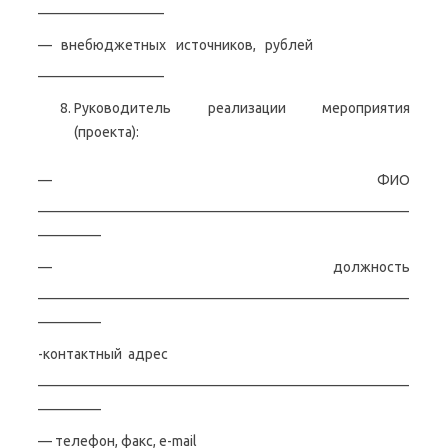
__________________
— внебюджетных источников, рублей
__________________
Руководитель реализации мероприятия
(проекта):
— ФИО
_____________________________________________________
_________
— должность
_____________________________________________________
_________
-контактный адрес
_____________________________________________________
_________
— телефон, факс, e-mail