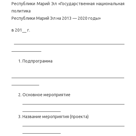
Республики Марий Эл «Государственная национальная
политика
Республики Марий Эл на 2013 — 2020 годы»
в 201__ г.
____________________________________________________
______________
Подпрограмма
_____________________________________________________
_____________
Основное мероприятие
________________________________________________
__________________
Название мероприятия (проекта)
________________________________________________
__________________