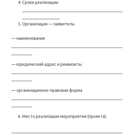
Сроки реализации
________________________________________________
__________________
Организация — заявитель:
— наименование
_____________________________________________________
__________
— юридический адрес и реквизиты
_____________________________________________________
__________
— организационно-правовая форма
_____________________________________________________
__________
Место реализации мероприятия (проекта):
_____________________________________________________