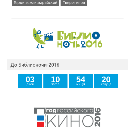
Герои земли марийской
Тверетинов
До Библионочи-2016
0
3
1
0
5
4
1
9
2
0
дней
часов
минут
секунд