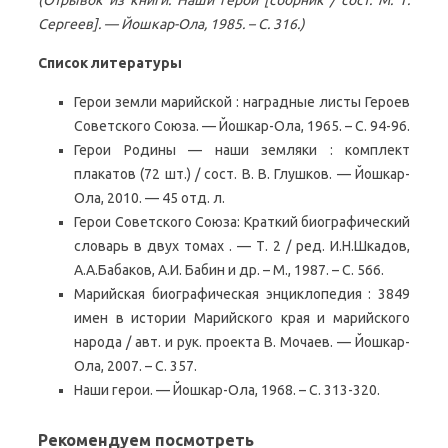
(Отрывок из книги: Наши герои [сборник / сост. М. Т.
Сергеев]. — Йошкар-Ола, 1985. – С. 316.)
Список литературы
Герои земли марийской : наградные листы Героев
Советского Союза. — Йошкар-Ола, 1965. – С. 94-96.
Герои Родины — наши земляки : комплект
плакатов (72 шт.) / сост. В. В. Глушков. — Йошкар-
Ола, 2010. — 45 отд. л.
Герои Советского Союза: Краткий биографический
словарь в двух томах . — Т. 2 / ред. И.Н.Шкадов,
А.А.Бабаков, А.И. Бабин и др. – М., 1987. – С. 566.
Марийская биографическая энциклопедия : 3849
имен в истории Марийского края и марийского
народа / авт. и рук. проекта В. Мочаев. — Йошкар-
Ола, 2007. – С. 357.
Наши герои. — Йошкар-Ола, 1968. – С. 313-320.
Рекомендуем посмотреть