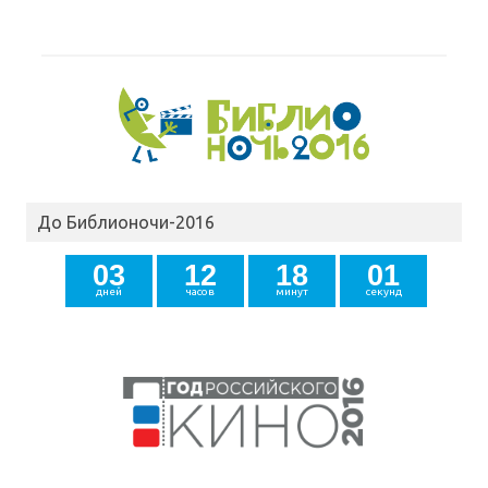
До Библионочи-2016
0
3
1
2
1
8
0
0
дней
часов
минут
секунд