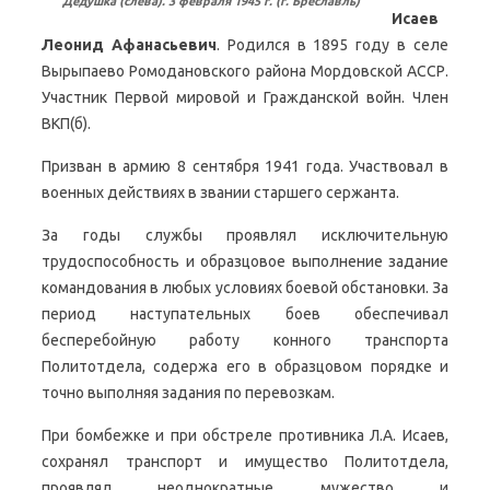
Дедушка (слева). 3 февраля 1945 г. (г. Бреславль)
Исаев
Леонид Афанасьевич
. Родился в 1895 году в селе
Вырыпаево Ромодановского района Мордовской АССР.
Участник Первой мировой и Гражданской войн. Член
ВКП(б).
Призван в армию 8 сентября 1941 года. Участвовал в
военных действиях в звании старшего сержанта.
За годы службы проявлял исключительную
трудоспособность и образцовое выполнение задание
командования в любых условиях боевой обстановки. За
период наступательных боев обеспечивал
бесперебойную работу конного транспорта
Политотдела, содержа его в образцовом порядке и
точно выполняя задания по перевозкам.
При бомбежке и при обстреле противника Л.А. Исаев,
сохранял транспорт и имущество Политотдела,
проявлял неоднократные мужество и