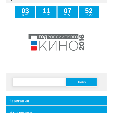
0
3
1
1
0
7
5
1
дней
часов
минут
секунд
2
Найти:
Навигация
Наши ресурсы