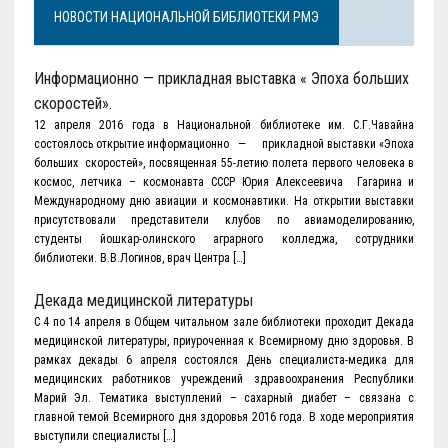
НОВОСТИ НАЦИОНАЛЬНОЙ БИБЛИОТЕКИ РМЭ
Информационно — прикладная выставка « Эпоха больших
скоростей».
12 апреля 2016 года в Национальной библиотеке им. С.Г.Чавайна
состоялось открытие информационно — прикладной выставки «Эпоха
больших скоростей», посвященная 55-летию полета первого человека в
космос, летчика – космонавта СССР Юрия Алексеевича Гагарина и
Международному дню авиации и космонавтики. На открытии выставки
присутствовали представители клубов по авиамоделированию,
студенты йошкар-олинского аграрного колледжа, сотрудники
библиотеки. В.В.Логинов, врач Центра […]
Декада медицинской литературы
С 4 по 14 апреля в Общем читальном зале библиотеки проходит Декада
медицинской литературы, приуроченная к Всемирному дню здоровья. В
рамках декады 6 апреля состоялся День специалиста-медика для
медицинских работников учреждений здравоохранения Республики
Марий Эл. Тематика выступлений – сахарный диабет – связана с
главной темой Всемирного дня здоровья 2016 года. В ходе мероприятия
выступили специалисты […]