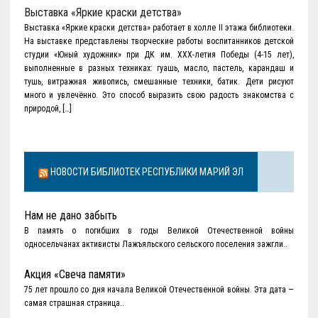
Выставка «Яркие краски детства»
Выставка «Яркие краски детства» работает в холле II этажа библиотеки.
На выставке представлены творческие работы воспитанников детской
студии «Юный художник» при ДК им. ХХХ-летия Победы (4-15 лет),
выполненные в разных техниках: гуашь, масло, пастель, карандаш и
тушь, витражная живопись, смешанные техники, батик. Дети рисуют
много и увлечённо. Это способ выразить свою радость знакомства с
природой, […]
НОВОСТИ БИБЛИОТЕК РЕСПУБЛИКИ МАРИЙ ЭЛ
Нам не дано забыть
В память о погибших в годы Великой Отечественной войны
односельчанах активисты Лажъяльского сельского поселения зажгли..
Акция «Свеча памяти»
75 лет прошло со дня начала Великой Отечественной войны. Эта дата —
самая страшная страница..