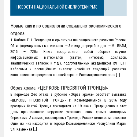
НОВОСТИ НАЦИОНАЛЬНОЙ БИБЛИОТЕКИ РМЭ
Новые книги по социологии социально-экономического
отдела
1. Каблов Е.Н. Тенденции и ориентиры инновационного развития России:
Сб. информационных материалов. — 3-е изд., перераб. и доп. — М.: ВИАМ,
2015. — 720с. Книга представляет собой сборник научно-
информационных материалов (статей, интервью, докладов,
аналитических записок и т.д.), подготовленных академиком РАН Е.Н.
Кабловым и посвящённых анализу новейших тенденций развития
инновационных процессов в нашей стране. Рассматривается роль […]
Образ храма: «ЦЕРКОВЬ ПРЕСВЯТОЙ ТРОИЦЫ»
В переходе 2-го этажа в рубрике «Образ храма» работает выставка
«ЦЕРКОВЬ ПРЕСВЯТОЙ ТРОИЦЫ» г. Козьмодемьянск В 2016 году
праздник Святой Троицы приходится на 19 июня. Традиционно в этот
день православные верующие украшают свои храмы молодыми
березками. А храмов, посвященных Троице, в России великое множество.
Один из них находится в городе Козьмодемьянске Республики Марий
Эл. Каменная […]